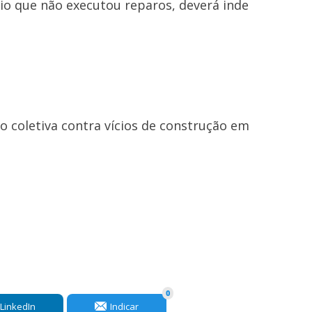
nio que não executou reparos, deverá inde
ção coletiva contra vícios de construção em
0
LinkedIn
Indicar