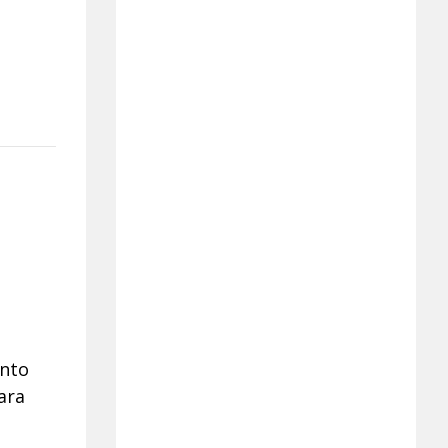
ento
ara