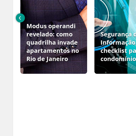
‹
Modus operandi
no
revelado: como
Segurança 
quadrilha invade
Informação
apartamentos no
checklist p
Rio de Janeiro
condomínio