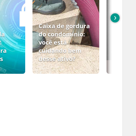
›
Caixa de gordura
da
do condomínio:
:
você está
ara
cuidando bem
s
desse ativo?
PCMSO