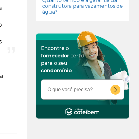
Quanto tempo é a garantia da
construtora para vazamentos de
a
água?
o
s
Encontre o
fornecedor
certo
para o seu
condomínio
 a