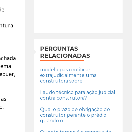
de,
intura
PERGUNTAS
RELACIONADAS
achada
blema
modelo para notificar
equer,
extrajudicialmente uma
construtora sobre ...
Laudo técnico para ação judicial
 as
contra construtora?
o.
Qual o prazo de obrigação do
construtor perante o prédio,
quando o ...