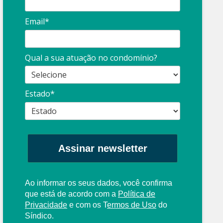
Email*
Síndico
profissional:
Ina
Qual a sua atuação no condomínio?
cuidado com as
con
propagandas
ent
Estado*
: O que é?
enganosas!
pre
Assinar newsletter
Ao informar os seus dados, você confirma
que está de acordo com a
Política de
Privacidade
e com os
T
ermos de Uso
do
Síndico.