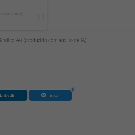
@sindiconet)
SíndicoNet (produzido com auxílio de IA)
0
LinkedIn
Indicar