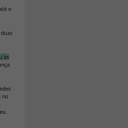
até o
 duas
u às
ança
redes
i no
a
eu.