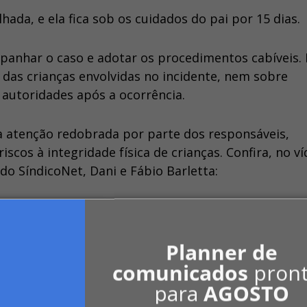
hada, e ela fica sob os cuidados do pai por 15 dias.
anhar o caso e adotar os procedimentos cabíveis.
das crianças envolvidas no incidente, nem sobre
 autoridades após a ocorrência.
a atenção redobrada por parte dos responsáveis,
os à integridade física de crianças. Confira, no ví
 do SíndicoNet, Dani e Fábio Barletta:
Planner de
comunicados
pron
para
AGOSTO