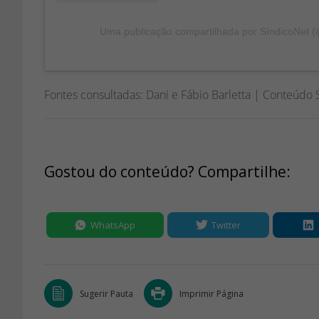
Uma publicação compartilhada por SíndicoNet (
Fontes consultadas: Dani e Fábio Barletta | Conteúdo 
Gostou do conteúdo? Compartilhe:
WhatsApp
Twitter
Sugerir Pauta
Imprimir Página