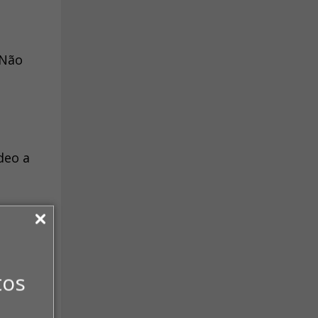
 Não
deo a
tos