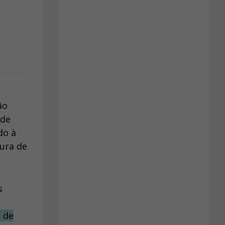
ão
 de
do à
ura de
s
 de