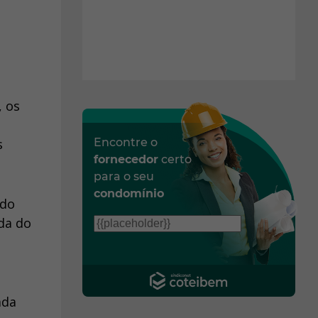
 os
s
Encontre o
fornecedor
certo
para o seu
condomínio
ado
da do
ada