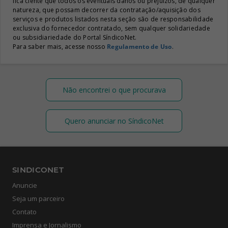
fica ciente que todos os eventuais danos ou prejuízos, de qualquer
natureza, que possam decorrer da contratação/aquisição dos
serviços e produtos listados nesta seção são de responsabilidade
exclusiva do fornecedor contratado, sem qualquer solidariedade
ou subsidiariedade do Portal SíndicoNet.
Para saber mais, acesse nosso
Regulamento de Uso
.
Não encontrei o que procurava
Quero anunciar no SíndicoNet
SINDICONET
Anuncie
Seja um parceiro
Contato
Imprensa e Jornalismo