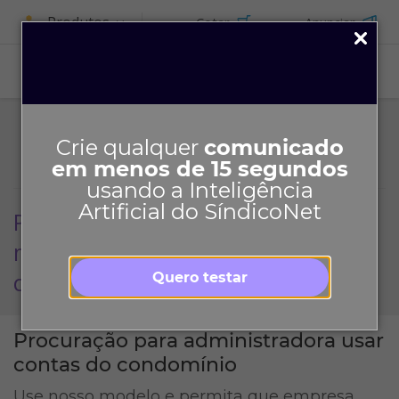
Produtos
Cotar
Anunciar
ASSINE
Crie qualquer
comunicado
em menos de 15 segundos
usando a Inteligência
Artificial do SíndicoNet
Procuração para administradora
movimentar as contas do
condomínio
Quero testar
Procuração para administradora usar
contas do condomínio
Use nosso modelo e permita que empresa