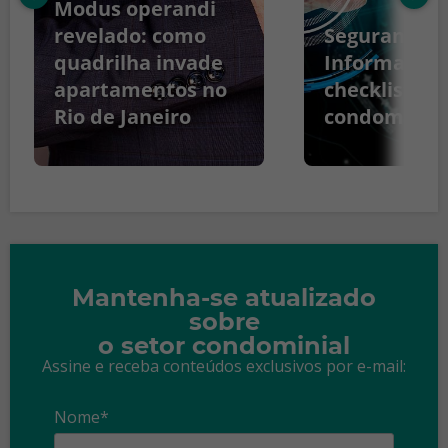
Modus operandi
revelado: como
Segurança d
quadrilha invade
Informação:
apartamentos no
checklist pa
Rio de Janeiro
condomínio
Mantenha-se atualizado
sobre
o setor condominial
Assine e receba conteúdos exclusivos por e-mail:
Nome*