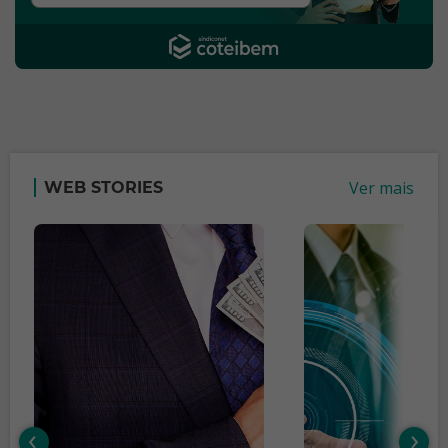
Ver mais
WEB STORIES
‹
›