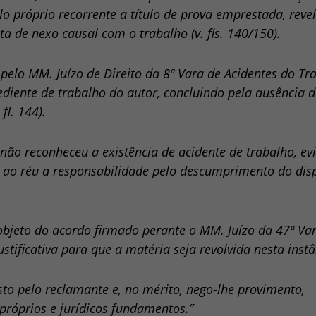
lo próprio recorrente a título de prova emprestada, rev
ta de nexo causal com o trabalho (v. fls. 140/150).
pelo MM. Juízo de Direito da 8ª Vara de Acidentes do Tr
diente de trabalho do autor, concluindo pela ausência d
fl. 144).
 não reconheceu a existência de acidente de trabalho, ev
ir ao réu a responsabilidade pelo descumprimento do dis
i objeto do acordo firmado perante o MM. Juízo da 47ª Va
stificativa para que a matéria seja revolvida nesta instâ
sto pelo reclamante e, no mérito, nego-lhe provimento,
próprios e jurídicos fundamentos.”