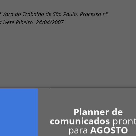
ª Vara do Trabalho de São Paulo. Processo nº
 Ivete Ribeiro. 24/04/2007.
Planner de
comunicados
pron
para
AGOSTO