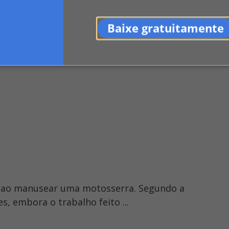
ante ajuizou a presente ação somente quase dois an
prego (art. 118 da Lei nº 8.213) e não a indenização
Baixe gratuitamente
uizar a presente ação, para receber sem trabalhar. 
do, sendo indevida qualquer indenização. TRT 2ª Re
alho ao manusear uma motosserra. Segundo a
s, embora o trabalho feito ...