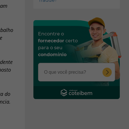
fraude?
elam
abalho
Encontre o
e
fornecedor
certo
para o seu
condomínio
idente
posto
ra do
ncia.