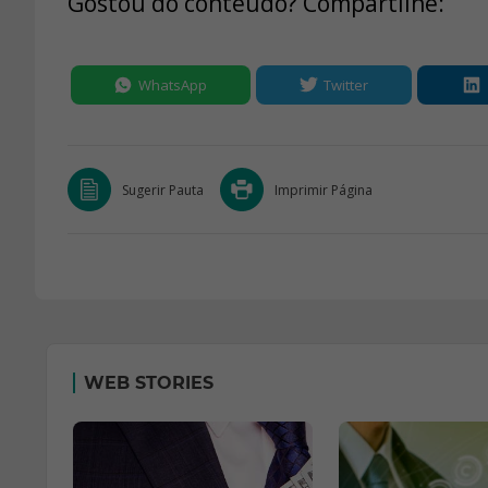
Gostou do conteúdo? Compartilhe:
WhatsApp
Twitter
Sugerir Pauta
Imprimir Página
WEB STORIES