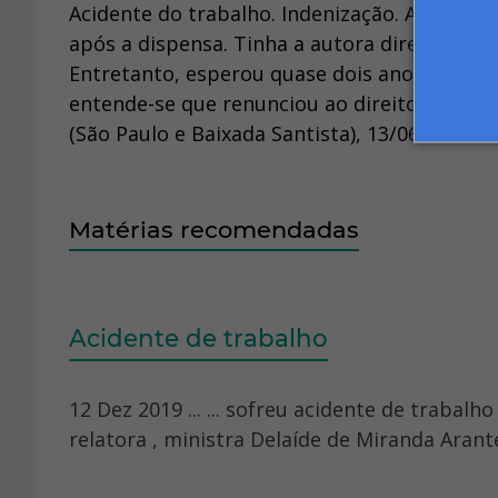
Acidente do trabalho. Indenização. A reclam
após a dispensa. Tinha a autora direito ao em
Entretanto, esperou quase dois anos para aj
entende-se que renunciou ao direito postula
(São Paulo e Baixada Santista), 13/06/2000.
Matérias recomendadas
Acidente de trabalho
12 Dez 2019 ... ... sofreu acidente de trab
relatora , ministra Delaíde de Miranda Arante