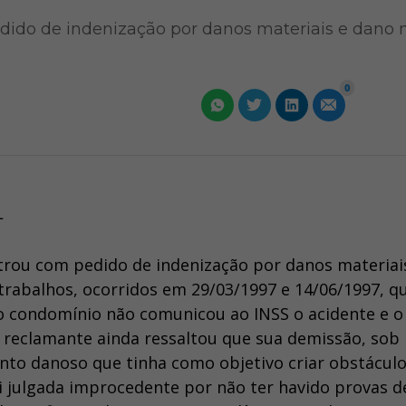
ido de indenização por danos materiais e dano 
0
L
trou com pedido de indenização por danos materiai
trabalhos, ocorridos em 29/03/1997 e 14/06/1997, q
 o condomínio não comunicou ao INSS o acidente e o
O reclamante ainda ressaltou que sua demissão, sob
ento danoso que tinha como objetivo criar obstácul
i julgada improcedente por não ter havido provas d