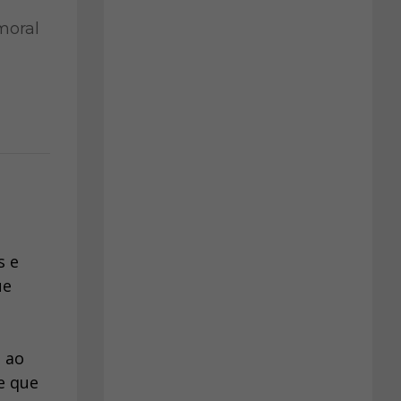
moral
s e
ue
o ao
e que