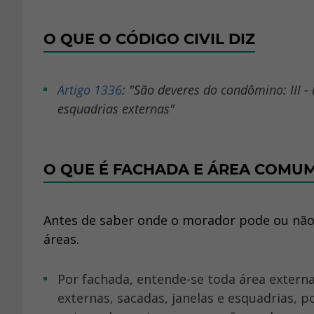
O QUE O CÓDIGO CIVIL DIZ
Artigo 1336
: "São deveres do condômino: III -
esquadrias externas"
O QUE É FACHADA E ÁREA COMU
Antes de saber onde o morador pode ou não 
áreas.
Por fachada, entende-se toda área externa que compõe o visual do condomínio, como as paredes
externas, sacadas, janelas e esquadrias, p