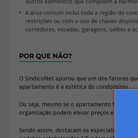
outros elementos que compõem a harmoni
A área comum inclui toda a região do condomínio que pode ser usada pelos moradores sem
restrições ou com o uso de chaves disponí
corredores, escadas, garagens, salões e a
POR QUE NÃO?
O SíndicoNet apurou que um dos fatores que
apartamento é a estética do condomínio.
Ou seja, mesmo se o apartamento for pequeno
organização podem elevar preços e atrair c
Sendo assim, destacam os especialistas, ma