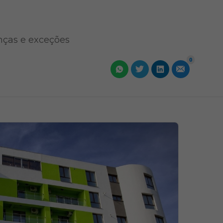
nças e exceções
0