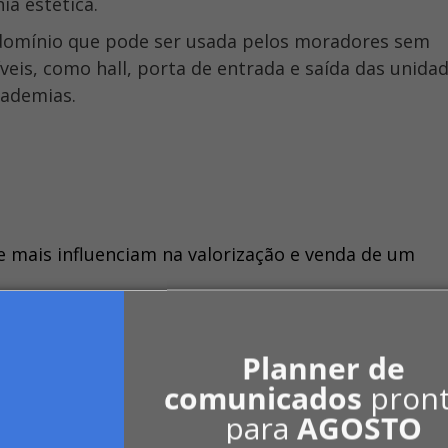
a estética.
veis, como hall, porta de entrada e saída das unidad
cademias.
 mais influenciam na valorização e venda de um
 ou se a localização não for das melhores, a belez
Planner de
ompradores.
comunicados
pron
para
AGOSTO
nter a fachada e a área comum organizadas e dentr