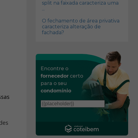
split na faixada caracteriza uma
...
O fechamento de área privativa
caracteriza alteração de
fachada?
Encontre o
fornecedor
certo
para o seu
condomínio
ssas