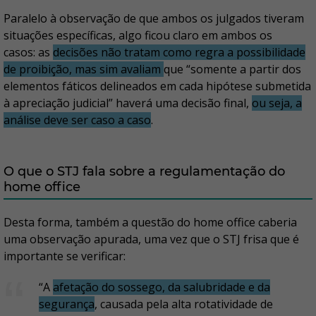
Paralelo à observação de que ambos os julgados tiveram
situações específicas, algo ficou claro em ambos os
casos: as
decisões não tratam como regra a possibilidade
de proibição, mas sim avaliam
que “somente a partir dos
elementos fáticos delineados em cada hipótese submetida
à apreciação judicial” haverá uma decisão final,
ou seja, a
análise deve ser caso a caso
.
O que o STJ fala sobre a regulamentação do
home office
Desta forma, também a questão do home office caberia
uma observação apurada, uma vez que o STJ frisa que é
importante se verificar:
“A
afetação do sossego, da salubridade e da
segurança
, causada pela alta rotatividade de