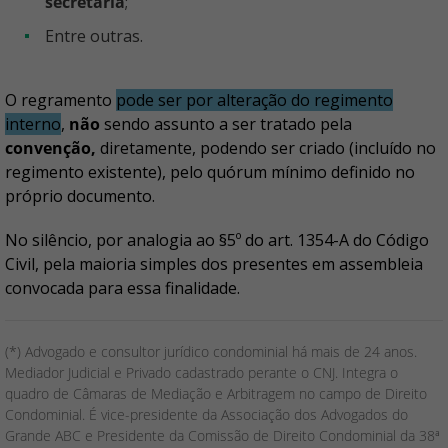
secretaria
;
Entre outras.
O regramento
pode ser por alteração do regimento
interno
,
não
sendo assunto a ser tratado pela
convenção,
diretamente, podendo ser criado (incluído no
regimento existente), pelo quórum mínimo definido no
próprio documento.
No silêncio, por analogia ao §5º do art. 1354-A do Código
Civil, pela maioria simples dos presentes em assembleia
convocada para essa finalidade.
(*) Advogado e consultor jurídico condominial há mais de 24 anos.
Mediador Judicial e Privado cadastrado perante o CNJ. Integra o
quadro de Câmaras de Mediação e Arbitragem no campo de Direito
Condominial. É vice-presidente da Associação dos Advogados do
Grande ABC e Presidente da Comissão de Direito Condominial da 38ª