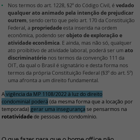
Nos termos do art. 1228, §2º do Código Civil, é
vedado
qualquer ato animado pela intenção de prejudicar
outrem
, sendo certo que pelo art. 170 da Constituição
Federal, a
propriedade
esta inserida na ordem
econômica, podendo ser
objeto de exploração e
atividade econômica
. E ainda, mas não só, qualquer
ato proibitivo de atividade laboral, poderá ser um
ato
discriminatório
nos termos da convenção 111 da
OIT, da qual o Brasil é signatário e desta forma nos
termos da própria Constituição Federal (§3º do art. 5º)
uma afronta a um direito fundamental.
A
vigência da MP 1108/2022 à luz do direito
condominial poderá
(da mesma forma que a locação por
temporada)
gerar uma insegurança
se pensarmos na
rotatividade
de pessoas no condomínio.
O que fazer para que o home office não