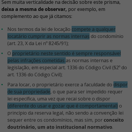
Sem muita verticalidade na decisão sobre este prisma,
deixa a mesma de observar,
por exemplo, em
complemento ao que já citamos:
Nos termos da lei de locação
compete a qualquer
locatário cumprir as normas internas
do condomínio
(art. 23, X da Lei nº 8245/91);
O
proprietário neste sentido é sempre responsável
pelas infrações cometidas
as normas internas e
legislação, em especial art. 1336 do Código Civil (§2º do
art. 1336 do Código Civil);
Para locar, o proprietário exerce a faculdade do
dispor
de sua propriedade
, o que para ser impedido requer
lei específica, uma vez que recai sobre o dispor
(diferente do usar e gozar que é comportamental)
o
princípio da reserva legal, não sendo a convenção lei
sequer entre os condomínios, mas sim, por
conceito
doutrinário, um ato institucional normativo
.