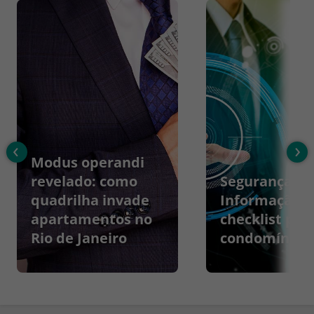
‹
›
Modus operandi
revelado: como
Segurança da
quadrilha invade
Informação:
apartamentos no
checklist par
Rio de Janeiro
condomínios