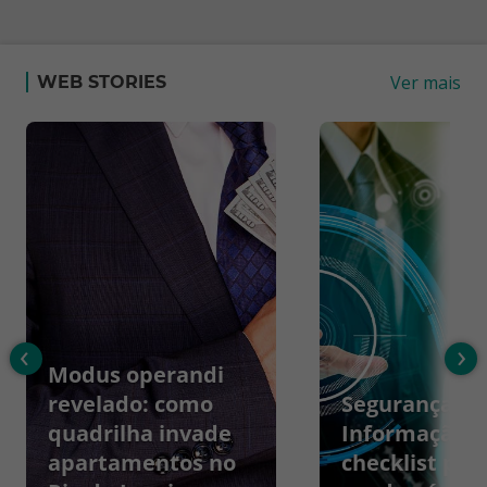
Ver mais
WEB STORIES
‹
›
Modus operandi
revelado: como
Segurança da
quadrilha invade
Informação:
apartamentos no
checklist par