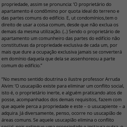
propriedade, assim se pronuncia: ‘O proprietário do
apartamento é condômino por quota ideal do terreno e
das partes comuns do edifício. E, ut condomínios,tem o
direito de usar a coisa comum, desde que não exclua os
demais da mesma utilização. (...) Sendo o proprietário de
apartamento um comunheiro das partes do edifício não
constitutivas da propriedade exclusiva de cada um, por
mais que dure a ocupação exclusiva jamais se converterá
em domínio daquela que dela se assenhoreou a parte
comum do edifício.”
“No mesmo sentido doutrina o ilustre professor Arruda
Alvim: ‘O usucapião existe para eliminar um conflito social,
isto é, o proprietário inerte, e alguém praticando atos de
posse, acompanhados dos demais requisitos, fazem com
que aquele perca a propriedade e este – o usucapiente – a
adquira. Já diversamente, penso, ocorre no usucapião de
áreas comuns. Se aquele usucapião elimina o conflito
social, pois extingue uma propriedade e instaura outra, o