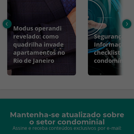
‹
›
Modus operandi
revelado: como
Segurança da
quadrilha invade
Informação:
apartamentos no
checklist par
Rio de Janeiro
condomínios
Mantenha-se atualizado sobre
o setor condominial
Assine e receba conteúdos exclusivos por e-mail: