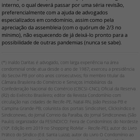
interno, o qual deverá passar por uma séria revisão,
preferencialmente com a ajuda de advogados
especializados em condomínio, assim como pela
apreciação da assembleia (com o quórum de 2/3 no
mínimo), não esquecendo de já deixá-lo pronto para a
possibilidade de outras pandemias (nunca se sabe).
(*) Inaldo Dantas é advogado, com larga experiência na área
condominial onde atua desde o ano de 1987; exerceu a presidência
do Secovi-PB por oito anos consecutivos; foi membro titular da
Câmara Brasileira do Comércio e Serviços Imobiliários da
Confederação Nacional do Comércio (CBCSI-CNC); Oficial da Reserva
(R2) do Exército Brasileiro; editor da Revista Condomínio com
circulação nas cidades de Recife-PE, Natal-RN, João Pessoa-PB e
Campina Grande-PB; colunista dos portais SindicoNet, Clicksíndico e
Sindiconews, do Jornal Correio da Paraíba, do Jornal Sindiconews (São
Paulo); organizador da FESINDICO: Feira de Condomínios do Nordeste
(10ª. Edição em 2019 no Shopping RioMar – Recife-PE); autor do Livro
Prático do Síndico (Ed. Santa Luiza); autor do Livro O Condomínio ao