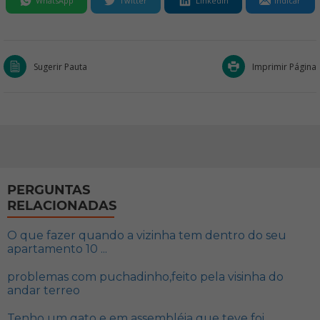
WhatsApp
Twitter
LinkedIn
Indicar
Sugerir Pauta
Imprimir Página
PERGUNTAS
RELACIONADAS
O que fazer quando a vizinha tem dentro do seu
apartamento 10 ...
problemas com puchadinho,feito pela visinha do
andar terreo
Tenho um gato e em assembléia que teve foi