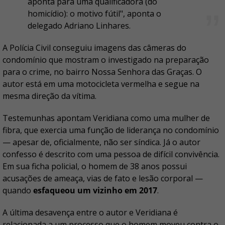
aponta para uma qualificadora (do
homicídio): o motivo fútil", aponta o
delegado Adriano Linhares.
A Polícia Civil conseguiu imagens das câmeras do
condomínio que mostram o investigado na preparação
para o crime, no bairro Nossa Senhora das Graças. O
autor está em uma motocicleta vermelha e segue na
mesma direção da vítima.
Testemunhas apontam Veridiana como uma mulher de
fibra, que exercia uma função de liderança no condomínio
— apesar de, oficialmente, não ser síndica. Já o autor
confesso é descrito com uma pessoa de difícil convivência.
Em sua ficha policial, o homem de 38 anos possui
acusações de ameaça, vias de fato e lesão corporal —
quando
esfaqueou um vizinho em 2017
.
A última desavença entre o autor e Veridiana é
relacionada a um processo que o homem moveu contra o