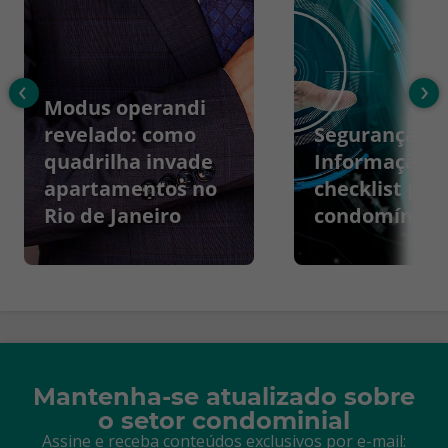
‹
›
Modus operandi
revelado: como
Segurança da
quadrilha invade
Informação:
apartamentos no
checklist par
Rio de Janeiro
condomínios
Mantenha-se atualizado sobre
o setor condominial
Assine e receba conteúdos exclusivos por e-mail: