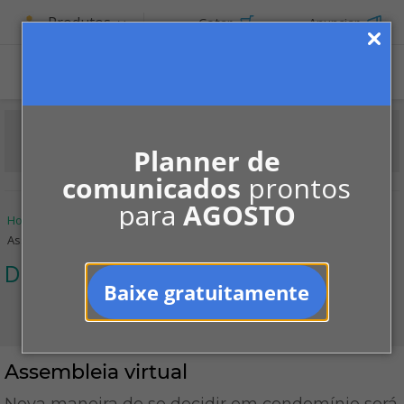
Produtos
Cotar
Anunciar
Planner de
comunicados
prontos
para
AGOSTO
Home
Informe-se
Colunistas
Daphnis Citti Lauro
Assembleia virtual
Daphnis Citti Lauro
Baixe gratuitamente
Assembleia virtual