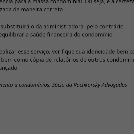
ncia para a massa condominial. Ou seja, é a certez
izada de maneira correta.
bstituirá o da administradora, pelo contrário:
uilibrar a saúde financeira do condomínio.
alizar esse serviço, verifique sua idoneidade bem 
s, bem como cópia de relatórios de outros condomíni
cançado.
imento a condomínios, Sócio da Rachkorsky Advogados