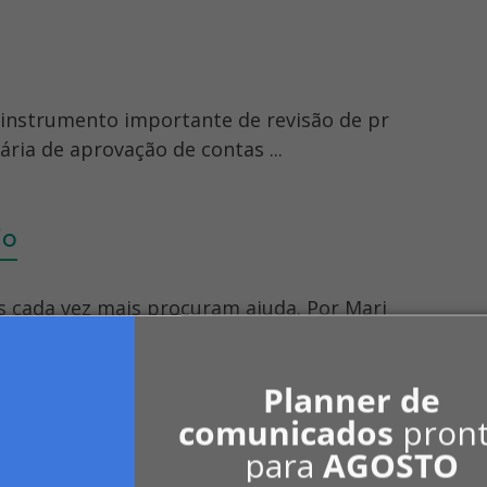
um instrumento importante de revisão de pr
ria de aprovação de contas ...
io
s cada vez mais procuram ajuda. Por Mari
lizado há 7 anos. WhatsApp.
Planner de
comunicados
pron
para
AGOSTO