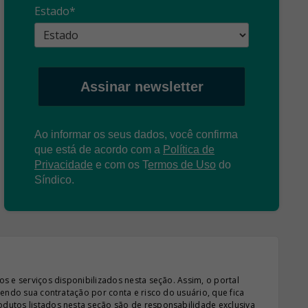
Estado*
Assinar newsletter
Ao informar os seus dados, você confirma
que está de acordo com a
Política de
Privacidade
e com os
T
ermos de Uso
do
Síndico.
s e serviços disponibilizados nesta seção. Assim, o portal
sendo sua contratação por conta e risco do usuário, que fica
odutos listados nesta seção são de responsabilidade exclusiva