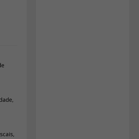
de
dade,
scais,