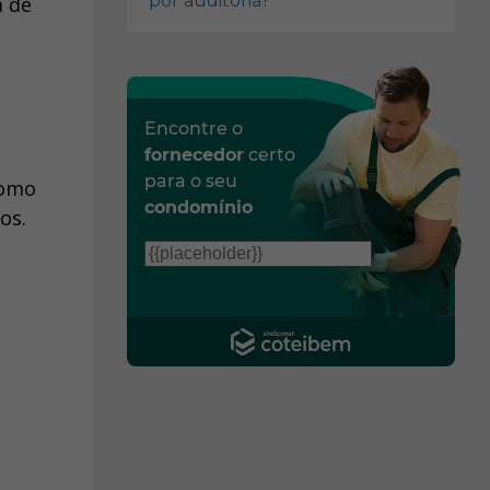
por auditoria?
a de
Encontre o
fornecedor
certo
para o seu
como
condomínio
os.