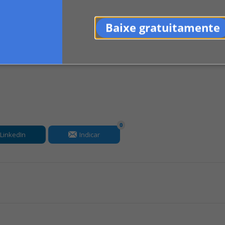
ntas do condomínios são os ... de contas,
 uma opção interessante.
Baixe gratuitamente
0
LinkedIn
Indicar