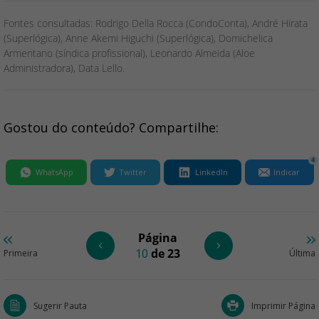
Fontes consultadas: Rodrigo Della Rocca (CondoConta), André Hirata
(Superlógica), Anne Akemi Higuchi (Superlógica), Domichelica
Armentano (síndica profissional), Leonardo Almeida (Aloe
Administradora), Data Lello.
Gostou do conteúdo? Compartilhe:
4
WhatsApp
Twitter
LinkedIn
Indicar
Página
10
de 23
Primeira
Última
Sugerir Pauta
Imprimir Página