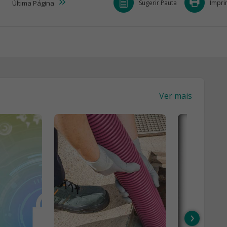
Sugerir Pauta
Impri
Última
Página
Ver mais
›