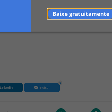
Baixe gratuitamente
or apartamento é regulamentado pela ABNT.
m casos de ...
0
LinkedIn
Indicar