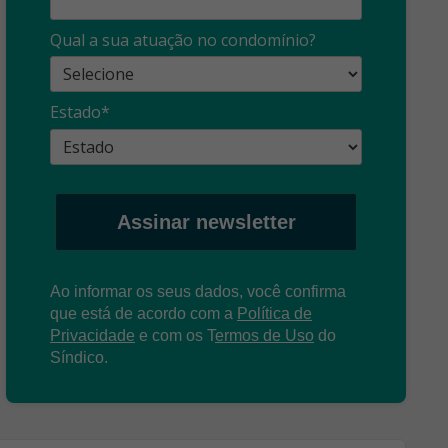
Síndico
profissional:
Ina
Qual a sua atuação no condomínio?
cuidado com as
con
propagandas
ent
Estado*
: O que é?
enganosas!
pre
Assinar newsletter
Ao informar os seus dados, você confirma
que está de acordo com a
Política de
Privacidade
e com os
T
ermos de Uso
do
Síndico.