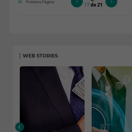
Primeira
Página
17
de 21
WEB STORIES
‹