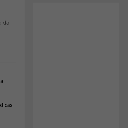
o da
 a
dicas