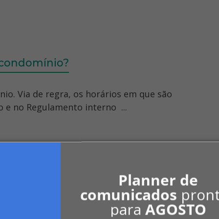
o condomínio?
io. Via de regra, os horários em que são
 e no Regulamento interno ...
s - Introdução
Planner de
ndomínios. Por Mariana Ribeiro Desimone.
comunicados
pron
para
AGOSTO