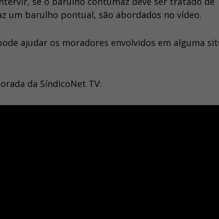
tervir, se o barulho contumaz deve ser tratado de
az um barulho pontual, são abordados no vídeo.
ode ajudar os moradores envolvidos em alguma si
porada da SíndicoNet TV: