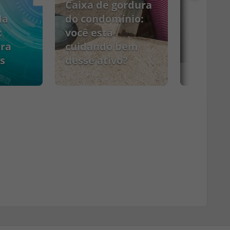
Caixa de gordura
da
do condomínio:
:
você está
ara
cuidando bem
s
desse ativo?
PCMSO