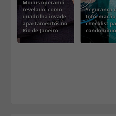
Modus operandi
no
revelado: como
Segurança 
quadrilha invade
Informação
apartamentos no
checklist p
Rio de Janeiro
condomínio