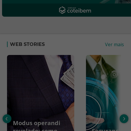
Ver mais
WEB STORIES
‹
›
Modus operandi
revelado: como
Segurança da