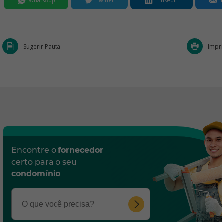
WhatsApp
Twitter
LinkedIn
I
Sugerir Pauta
Impr
Encontre o
fornecedor
certo para o seu
condomínio