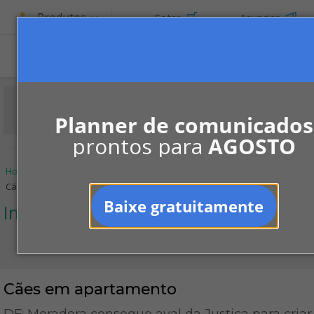
Produtos
Cotar
Anunciar
ASSINE
Planner de comunicados
prontos para
AGOSTO
Home
Informe-se
Jurisprudências
Infração às regras
Cães em apartamento
Baixe gratuitamente
Infração às regras
Cães em apartamento