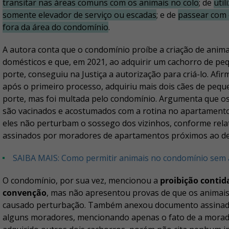
transitar nas áreas comuns com os animais no colo
; de
util
somente elevador de serviço ou escadas
; e de
passear com 
fora da área do condomínio
.
A autora conta que o condomínio proíbe a criação de anima
domésticos e que, em 2021, ao adquirir um cachorro de p
porte, conseguiu na Justiça a autorização para criá-lo. Afir
após o primeiro processo, adquiriu mais dois cães de peq
porte, mas foi multada pelo condomínio. Argumenta que os
são vacinados e acostumados com a rotina no apartament
eles não perturbam o sossego dos vizinhos, conforme rela
assinados por moradores de apartamentos próximos ao de
SAIBA MAIS: Como permitir animais no condomínio sem 
O condomínio, por sua vez, mencionou a
proibição contid
convenção
, mas não apresentou provas de que os animai
causado perturbação. Também anexou documento assinad
alguns moradores, mencionando apenas o fato de a morad