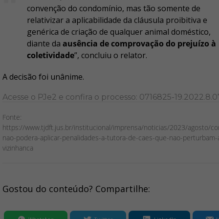
convenção do condomínio, mas tão somente de
relativizar a aplicabilidade da cláusula proibitiva e
genérica de criação de qualquer animal doméstico,
diante da
ausência de comprovação do prejuízo à
coletividade
”, concluiu o relator.
A decisão foi unânime.
Acesse o PJe2 e confira o processo: 0716825-19.2022.8.
Fonte:
https://www.tjdft.jus.br/institucional/imprensa/noticias/2023/agosto/c
nao-podera-aplicar-penalidades-a-tutora-de-caes-que-nao-perturbam-
vizinhanca
Gostou do conteúdo? Compartilhe: