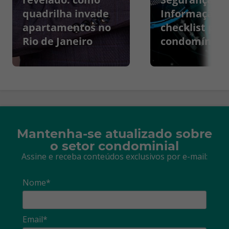
quadrilha invade
Informação:
apartamentos no
checklist par
Rio de Janeiro
condomínios
Mantenha-se atualizado sobre
o setor condominial
Assine e receba conteúdos exclusivos por e-mail:
Nome*
Email*