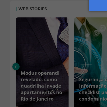
WEB STORIES
‹
Modus operandi
no
revelado: como
Segurança 
quadrilha invade
Informação
apartamentos no
checklist p
Rio de Janeiro
condomínio