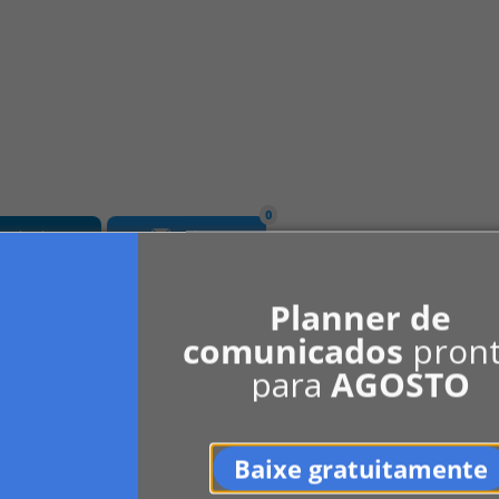
0
LinkedIn
Indicar
Planner de
comunicados
pron
para
AGOSTO
Baixe gratuitamente