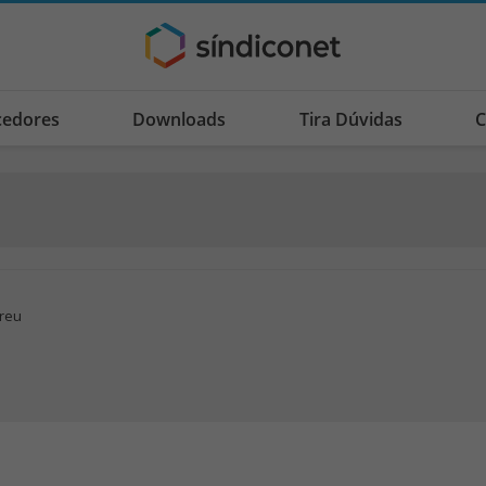
cedores
Downloads
Tira Dúvidas
C
breu