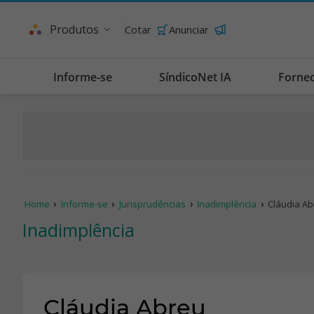
Produtos
Cotar
Anunciar
Informe-se
SíndicoNet IA
Forne
Home
Informe-se
Jurisprudências
Inadimplência
Cláudia A
Inadimplência
Cláudia Abreu