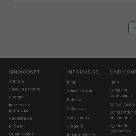
N
SINDICONET
INFORME-SE
SÍNDICONE
Anuncie
Início
Início
Seja um parceiro
Consultor
Administração
Condominial
Contato
Boletins
Comunicados
Imprensa e
Colunistas
Jornalismo
Comparador 
Convivência
orçamentos
Cadastre-se
Agente do
Mídia Kit
Creators
condomínio
Quem somos
Jurisprudências