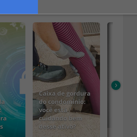
Ver mais
›
Caixa de gordura
da
do condomínio:
:
você está
ara
cuidando bem
s
desse ativo?
PCMSO