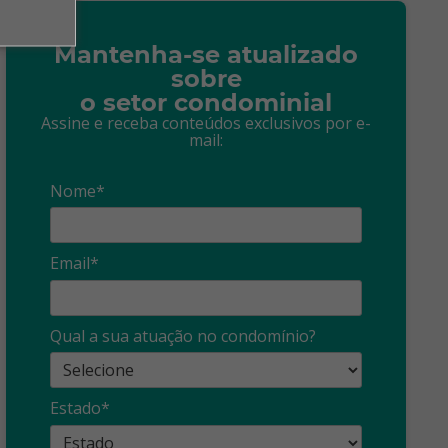
Mantenha-se atualizado
sobre
o setor condominial
Assine e receba conteúdos exclusivos por e-
mail:
Nome*
Email*
Síndico
profissional:
Ina
Qual a sua atuação no condomínio?
cuidado com as
con
propagandas
ent
Estado*
: O que é?
enganosas!
pre