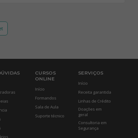
et
DÚVIDAS
CURSOS
SERVIÇOS
ONLINE
Início
Início
tradoras
Receita garantida
Formandos
eias
Linhas de Crédito
Sala de Aula
Doações em
ncia
geral
Suporte técnico
s
Consultoria em
s
Segurança
ários