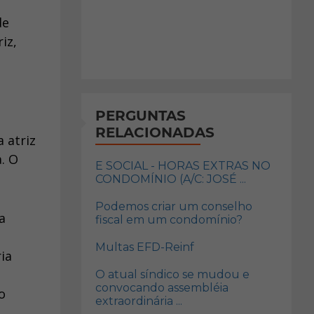
de
iz,
PERGUNTAS
RELACIONADAS
 atriz
. O
E SOCIAL - HORAS EXTRAS NO
CONDOMÍNIO (A/C: JOSÉ ...
Podemos criar um conselho
a
fiscal em um condomínio?
Multas EFD-Reinf
ia
O atual síndico se mudou e
convocando assembléia
o
extraordinária ...