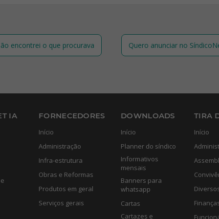
ão encontrei o que procurava
Quero anunciar no SíndicoN
T IA
FORNECEDORES
DOWNLOADS
TIRA 
Início
Início
Início
Administração
Planner do síndico
Adminis
Informativos
Infra-estrutura
Assembl
mensais
Obras e Reformas
Convivê
de
Banners para
Produtos em geral
Diverso
whatsapp
Serviços gerais
Finança
Cartas
Cartazes e
Funcion