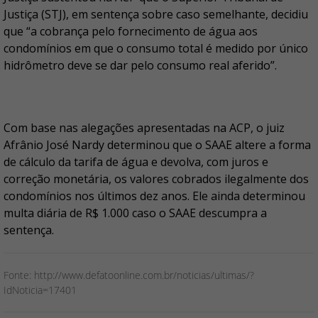
Justiça (STJ), em sentença sobre caso semelhante, decidiu
que “a cobrança pelo fornecimento de água aos
condomínios em que o consumo total é medido por único
hidrômetro deve se dar pelo consumo real aferido”.
Com base nas alegações apresentadas na ACP, o juiz
Afrânio José Nardy determinou que o SAAE altere a forma
de cálculo da tarifa de água e devolva, com juros e
correção monetária, os valores cobrados ilegalmente dos
condomínios nos últimos dez anos. Ele ainda determinou
multa diária de R$ 1.000 caso o SAAE descumpra a
sentença.
Fonte: http://www.defatoonline.com.br/noticias/ultimas/?
IdNoticia=17401