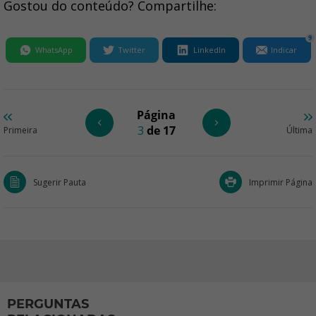
Gostou do conteúdo? Compartilhe:
9
WhatsApp
Twitter
LinkedIn
Indicar
Página
3
de 17
Primeira
Última
Sugerir Pauta
Imprimir Página
PERGUNTAS