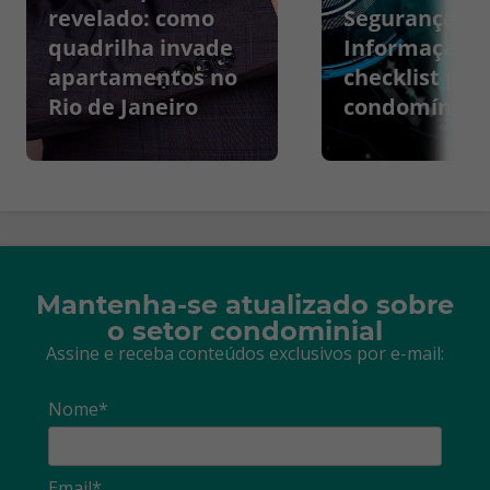
revelado: como
Segurança da
quadrilha invade
Informação:
apartamentos no
checklist par
Rio de Janeiro
condomínios
Mantenha-se atualizado sobre
o setor condominial
Assine e receba conteúdos exclusivos por e-mail:
Nome*
Email*