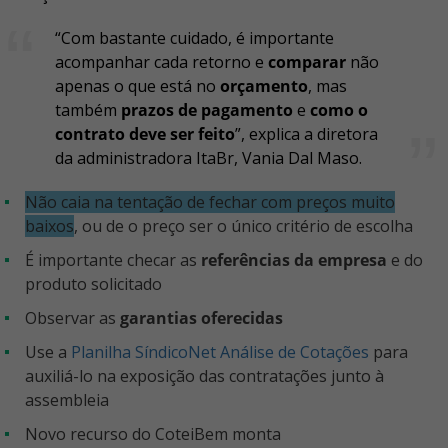
“Com bastante cuidado, é importante
acompanhar cada retorno e
comparar
não
apenas o que está no
orçamento
, mas
também
prazos de pagamento
e
como o
contrato deve ser feito
”, explica a diretora
da administradora ItaBr, Vania Dal Maso.
Não caia na tentação de fechar com preços muito
baixos
, ou de o preço ser o único critério de escolha
É importante checar as
referências da empresa
e do
produto solicitado
Observar as
garantias oferecidas
Use a
Planilha SíndicoNet Análise de Cotações
para
auxiliá-lo na exposição das contratações junto à
assembleia
Novo recurso do CoteiBem monta