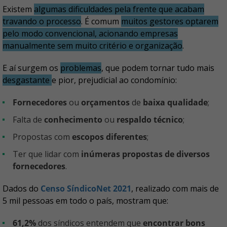
Existem
algumas dificuldades pela frente que acabam
travando o processo
. É comum
muitos gestores optarem
pelo modo convencional, acionando empresas
manualmente sem muito critério e organização
.
E aí surgem os
problemas
, que podem tornar tudo mais
desgastante
e pior, prejudicial ao condomínio:
Fornecedores
ou
orçamentos
de
baixa qualidade
;
falta de
conhecimento
ou
respaldo técnico
;
propostas com
escopos diferentes
;
ter que lidar com
inúmeras propostas de diversos
fornecedores
.
Dados do
Censo SíndicoNet 2021
, realizado com mais de
5 mil pessoas em todo o país, mostram que:
61,2%
dos síndicos entendem que
encontrar bons