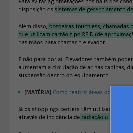
Para evitar aglomerações nos halls dos condo
disposição os
sistemas de gerenciamento de
Além disso,
botoeiras touchless, chamadas do
que utilizam cartão tipo RFID (de aproximaç
das mãos para chamar o elevador.
E não para por aí. Elevadores também pod
aumentam a circulação de ar nas cabinas, 
suspensão dentro do equipamento.
[MATÉRIA]
Como reabrir áreas do condom
Já os shoppings centers têm utilizado soluç
através de incidência de
radiação ultraviolet