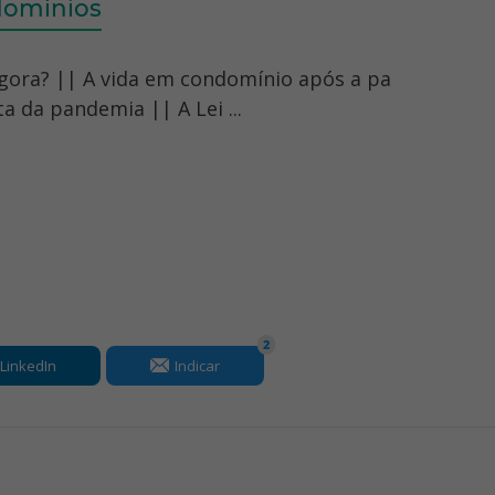
domínios
gora? || A vida em condomínio após a pa
a da pandemia || A Lei ...
2
LinkedIn
Indicar