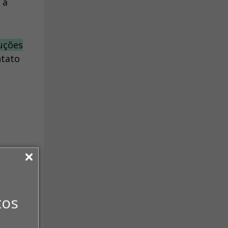
 à
luções
ntato
antes
tos