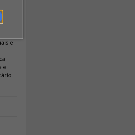
peito
 do
iais e
ca
s e
tário