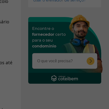
usar o elevador de serviço?
colo
sário
Encontre o
fornecedor
certo
para o seu
condomínio
os até