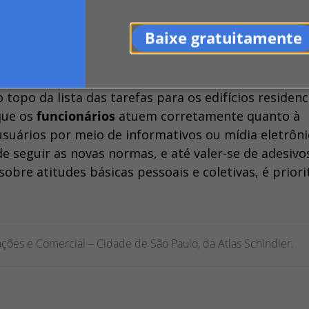
dia a dia dos
usuários
. Durante esse momento
ão constante das mãos e o distanciamento
com o res
Baixe gratuitamente
o ações que também auxiliam a evitar a propagação
 topo da lista das tarefas para os edifícios residenc
que os
funcionários
atuem corretamente quanto à
suários por meio de informativos ou mídia eletrôni
e seguir as novas normas, e até valer-se de adesivo
bre atitudes básicas pessoais e coletivas, é priori
ações e Comercial – Cidade de São Paulo, da Atlas Schindler.