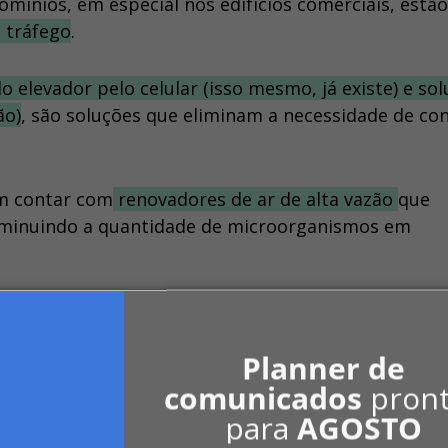
mínios, em especial nos edifícios comerciais, estão
 tráfego
.
 elevador pelo celular (isso mesmo, já existe) e so
ão)
, são soluções que eliminam a necessidade de co
em contar com
renovadores de ar de alta vazão
que
diminuindo a quantidade de microorganismos em
ínio com segurança
Planner de
ões de
higienização dos corrimãos das escadas rol
comunicados
pron
a
.
para
AGOSTO