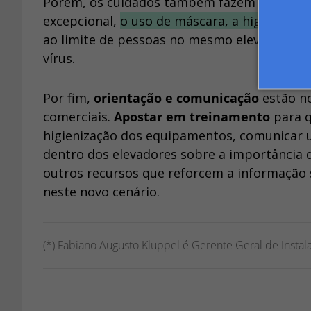
Porém, os cuidados também fazem parte do 
excepcional,
o uso de máscara, a higienizaç
ao limite de pessoas no mesmo elevador, sã
vírus.
Por fim,
orientação e comunicação
estão no
comerciais.
Apostar em treinamento
para 
higienização dos equipamentos, comunicar u
dentro dos elevadores sobre a importância d
outros recursos que reforcem a informação so
neste novo cenário.
(*) Fabiano Augusto Kluppel é Gerente Geral de Instal