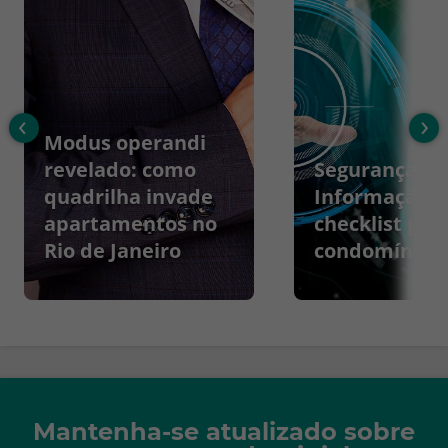
‹
›
Modus operandi
revelado: como
Segurança da
quadrilha invade
Informação:
apartamentos no
checklist par
Rio de Janeiro
condomínios
Mantenha-se atualizado sobre