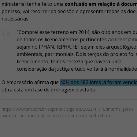
ministerial tenha feito uma
confusão em relação à docu
por isso, vai recorrer da decisão e apresentar todas as d
necessárias.
“Comprei esse terreno em 2014, são oito anos em b
de todos os licenciamentos pertinentes ao licenciam
sejam no IPHAN, IEPHA, IEF sejam eles arqueológico
ambientais, patrimoniais. Dois terços do projeto foi 
licenciamento, temos certeza que haverá uma
consideração da justiça e tudo voltará à normalidade
O empresário afirma que
40% dos 182 lotes já foram vendi
obra está em fase de drenagem e asfalto.
https://www.em.com.br/app/noticia/gerais/2022/11/15/interna_gerais,
paralisa-construcao-de-condominio-em-ouro-preto.shtml