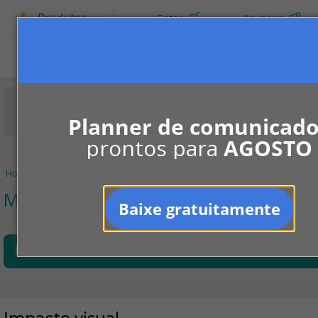
Produtos
Cotar
Anunciar
ASSINE
Planner de comunicad
prontos para
AGOSTO
Home
Informe-se
Jurisprudências
Meio Ambiente
Impacto visua
Meio Ambiente
Baixe gratuitamente