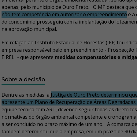
apenas, pelo município de Ouro Preto. O MP destaca que 
não tem competência em autorizar o empreendimento
e a 
do condomínio prosseguiu com a implantação do loteame
na aprovação municipal.
Em relação ao Instituto Estadual de Florestas (IEF) foi indic
empresa responsável pelo empreendimento - Prospecção P
EIRELI - que apresente
medidas compensatórias e mitig
Sobre a decisão
Dentre as medidas, a
Justiça de Ouro Preto determinou qu
apresente um Plano de Recuperação de Áreas Degradadas
equipe técnica com ART, devendo seguir todas as diretrizes
normativas do órgão ambiental competente e cronograma
a ser concluído no prazo máximo de um ano. A comarca d
também determinou que a empresa, em um prazo de 30 dia