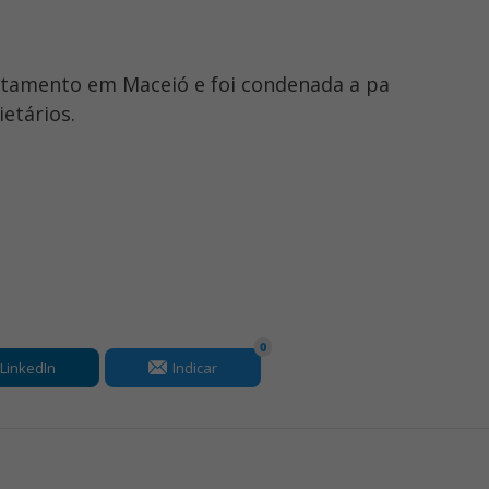
artamento em Maceió e foi condenada a pa
etários.
0
LinkedIn
Indicar