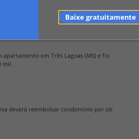
Baixe gratuitamente
m apartamento em Três Lagoas (MS) e foi
 mil.
resa deverá reembolsar condomínio por ob