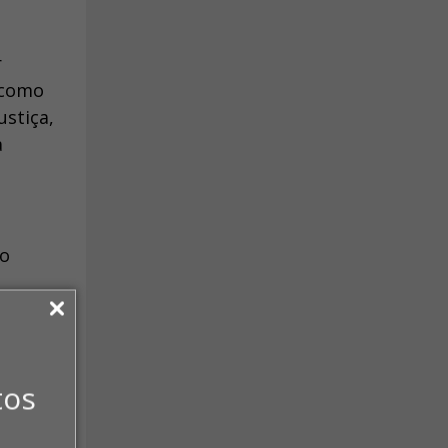
r
 como
ustiça,
a
 o
tos