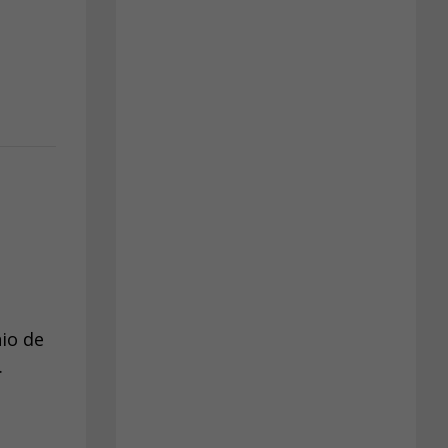
io de
.