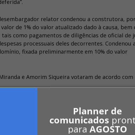
eferida”.
 desembargador relator condenou a construtora, po
o valor de 1% do valor atualizado dado à causa, bem
, tais como pagamentos de diligências de oficial de j
 despesas processuais deles decorrentes. Condenou 
domínio, fixada preliminarmente em 10% do valor
Miranda e Amorim Siqueira votaram de acordo com
Planner de
comunicados
pron
para
AGOSTO