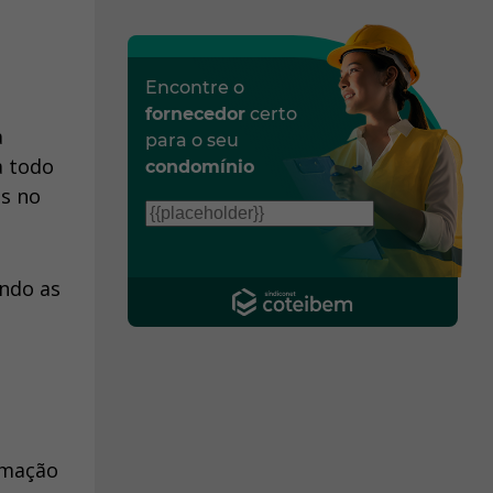
Encontre o
fornecedor
certo
à
para o seu
a todo
condomínio
as no
ndo as
imação