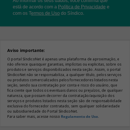
Ao informar os seus dados, você confirma que
está de acordo com a
Política de Privacidade
e
com os
T
ermos de Uso
do Síndico.
Aviso importante:
O portal SíndicoNet é apenas uma plataforma de aproximação, e
não oferece quaisquer garantias, implícitas ou explicitas, sobre os
produtos e serviços disponibilizados nesta seção. Assim, o portal
SíndicoNet não se responsabiliza, a qualquer título, pelos serviços
ou produtos comercializados pelos fornecedores listados nesta
seção, sendo sua contratação por conta e risco do usuário, que
fica ciente que todos os eventuais danos ou prejuízos, de qualquer
natureza, que possam decorrer da contratação/aquisição dos
serviços e produtos listados nesta seção são de responsabilidade
exclusiva do fornecedor contratado, sem qualquer solidariedade
ou subsidiariedade do Portal SíndicoNet.
Para saber mais, acesse nosso
Regulamento de Uso
.