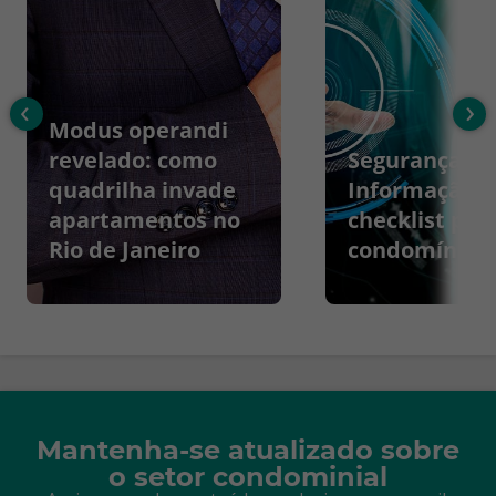
‹
›
Modus operandi
revelado: como
Segurança da
quadrilha invade
Informação:
apartamentos no
checklist par
Rio de Janeiro
condomínios
Mantenha-se atualizado sobre
o setor condominial