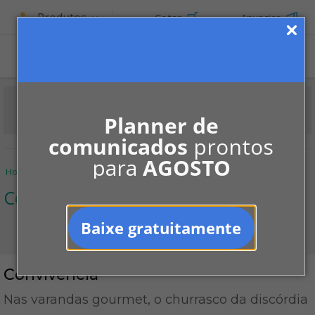
Produtos
Cotar
Anunciar
Planner de
comunicados
prontos
para
AGOSTO
Home
Informe-se
Notícias
Convivência
Convivência
Convivência
Baixe gratuitamente
Convivência
Nas varandas gourmet, o churrasco da discórdia