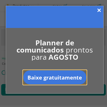
Produtos
Cotar
Anunciar
Planner de
comunicados
prontos
para
AGOSTO
Home
Informe-se
Convivência
Crianças
Convivendo em harmonia
Crianças
Baixe gratuitamente