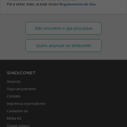
Para saber mais, acesse nosso
Regulamento de Uso
.
Não encontrei o que procurava
Quero anunciar no SíndicoNet
SINDICONET
Anuncie
Seja um parceiro
Contato
Imprensa e Jornalismo
Cadastre-se
Mídia Kit
Quem somos