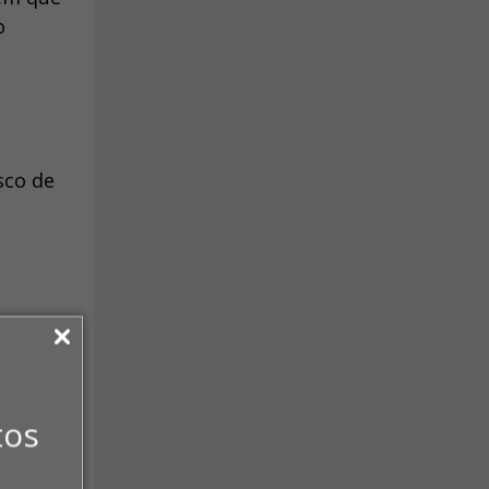
o
sco de
tos