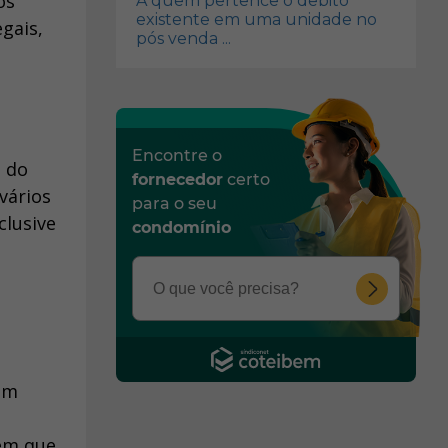
os
A quem pertence o debito
existente em uma unidade no
gais,
pós venda ...
Encontre o
o do
fornecedor
certo
vários
para o seu
clusive
condomínio
em
bem que