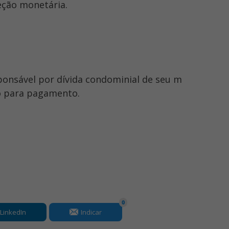
reção monetária.
sponsável por dívida condominial de seu m
o para pagamento.
0
LinkedIn
Indicar