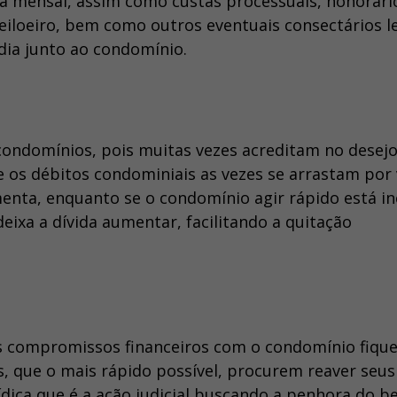
a mensal, assim como custas processuais, honorári
iloeiro, bem como outros eventuais consectários le
ia junto ao condomínio.
ondomínios, pois muitas vezes acreditam no desej
os débitos condominiais as vezes se arrastam por 
enta, enquanto se o condomínio agir rápido está in
ixa a dívida aumentar, facilitando a quitação
os compromissos financeiros com o condomínio fiqu
, que o mais rápido possível, procurem reaver seus
rídica que é a ação judicial buscando a penhora do 