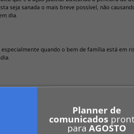
esta seja sanada o mais breve possível, não causand
em dia.
 especialmente quando o bem de família está em ri
dia.
ta em Direito Processual Civil, especialista em Gestão
iovani Duarte Oliveira Advogados Associados –
Planner de
comunicados
pron
para
AGOSTO