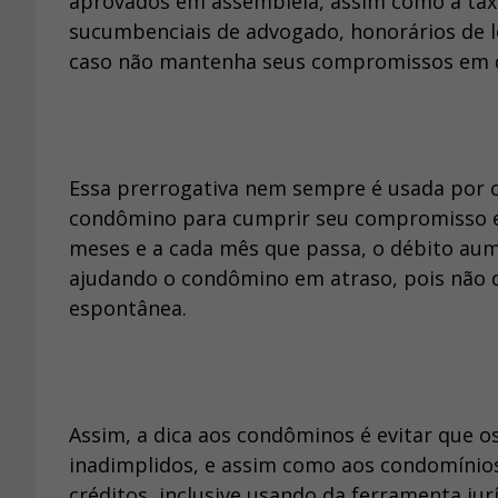
aprovados em assembleia, assim como a tax
sucumbenciais de advogado, honorários de le
caso não mantenha seus compromissos em d
Essa prerrogativa nem sempre é usada por c
condômino para cumprir seu compromisso e 
meses e a cada mês que passa, o débito aum
ajudando o condômino em atraso, pois não de
espontânea.
Assim, a dica aos condôminos é evitar que 
inadimplidos, e assim como aos condomínios
créditos, inclusive usando da ferramenta ju