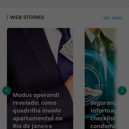
Ver mais
WEB STORIES
‹
›
Modus operandi
revelado: como
Segurança da
quadrilha invade
Informação:
apartamentos no
checklist par
Rio de Janeiro
condomínios