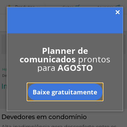
Produtos
Cotar
Anunciar
ASSINE
Planner de
comunicados
prontos
para
AGOSTO
Home
Informe-se
Notícias
Inadimplência
Devedores em condomínio
Inadimplência
Baixe gratuitamente
Devedores em condomínio