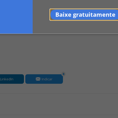
elação também pode mostrar a situação de
Baixe gratuitamente
e houve acordo, - se sim, ...
0
LinkedIn
Indicar