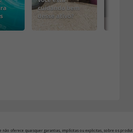
ara
cuidando bem
s
desse ativo?
PCMSO
ão oferece quaisquer garantias, implícitas ou explicitas, sobre os produto