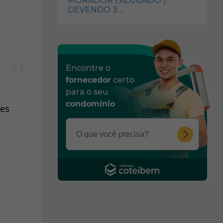
MORADOR ( ALUGADO )
DEVENDO 3 ...
Encontre o
fornecedor
certo
para o seu
condomínio
res