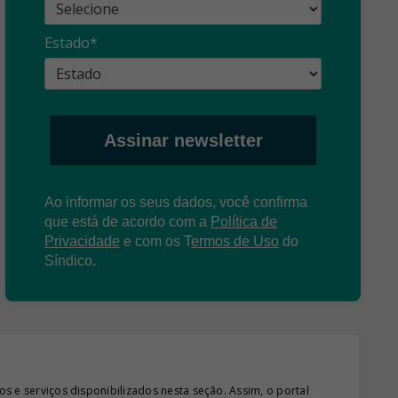
propagandas
ent
Estado*
: O que é?
enganosas!
pre
Assinar newsletter
Ao informar os seus dados, você confirma
que está de acordo com a
Política de
Privacidade
e com os
T
ermos de Uso
do
Síndico.
s e serviços disponibilizados nesta seção. Assim, o portal