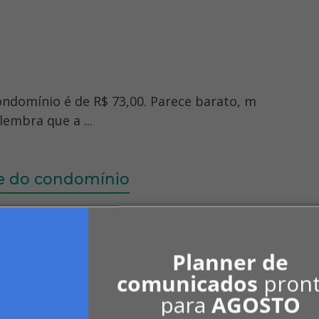
ondomínio é de R$ 73,00. Parece barato, m
lembra que a ...
te do condomínio
vendo para terceiros, o condomínio tem pr
) Inscrição no SPC/ ...
Planner de
comunicados
pron
para
AGOSTO
ínio