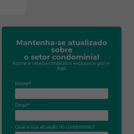
Mantenha-se atualizado
sobre
o setor condominial
Assine e receba conteúdos exclusivos por e-
mail:
Nome*
Email*
Síndico
profissional:
Ina
Qual a sua atuação no condomínio?
cuidado com as
con