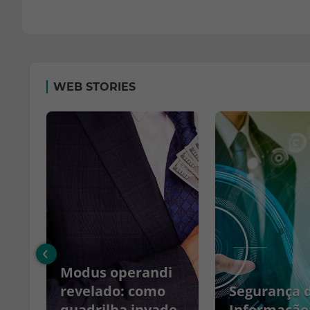
WEB STORIES
‹
Modus operandi
no
revelado: como
Segurança 
quadrilha invade
Informação