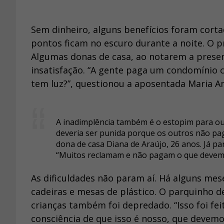
Sem dinheiro, alguns benefícios foram cort
pontos ficam no escuro durante a noite. O 
Algumas donas de casa, ao notarem a prese
insatisfação. “A gente paga um condomínio c
tem luz?”, questionou a aposentada Maria An
A inadimplência também é o estopim para ou
deveria ser punida porque os outros não pa
dona de casa Diana de Araújo, 26 anos. Já par
“Muitos reclamam e não pagam o que devem. 
As dificuldades não param aí. Há alguns mes
cadeiras e mesas de plástico. O parquinho d
crianças também foi depredado. “Isso foi fe
consciência de que isso é nosso, que devemos