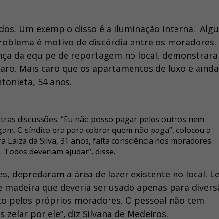
ados. Um exemplo disso é a iluminação interna. Alg
problema é motivo de discórdia entre os moradores.
nça da equipe de reportagem no local, demonstrar
aro. Mais caro que os apartamentos de luxo e aind
tonieta, 54 anos.
tras discussões. “Eu não posso pagar pelos outros nem
gam. O síndico era para cobrar quem não paga”, colocou a
a Laiza da Silva, 31 anos, falta consciência nos moradores.
Todos deveriam ajudar”, disse.
es, depredaram a área de lazer existente no local. 
e madeira que deveria ser usado apenas para divers
ito pelos próprios moradores. O pessoal não tem
 zelar por ele”, diz Silvana de Medeiros.