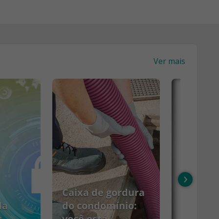
Ver mais
›
Caixa de gordura
da
do condomínio:
:
você está