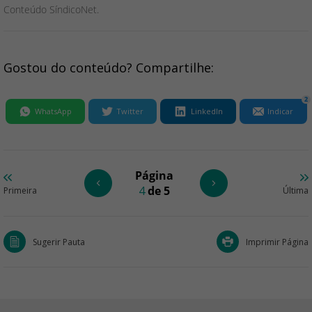
Conteúdo SíndicoNet.
Gostou do conteúdo? Compartilhe:
2
WhatsApp
Twitter
LinkedIn
Indicar
Página
4
de 5
Primeira
Última
Sugerir Pauta
Imprimir Página