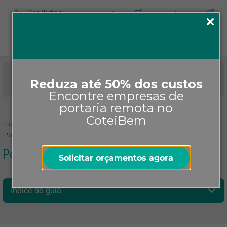
Produtos
Cotar
Anunciar
ASSINE
Reduza até 50% dos custos
Encontre empresas de
portaria remota no
CoteiBem
Home
Informe-se
Manutenção
Portaria Virtual
Portaria remota: saiba quanto gera de economia para seu condomínio
Portaria Virtual
Solicitar orçamentos agora