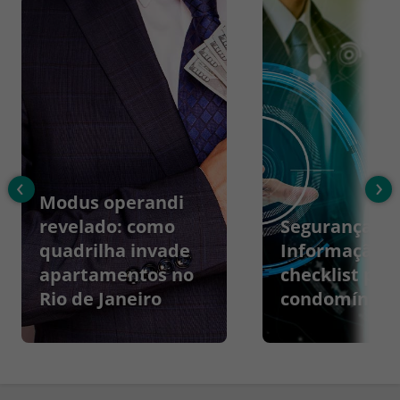
‹
›
Modus operandi
revelado: como
Segurança da
quadrilha invade
Informação:
apartamentos no
checklist par
Rio de Janeiro
condomínios