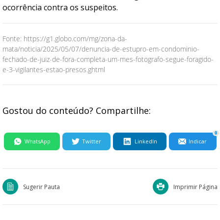
ocorrência contra os suspeitos.
Fonte: https://g1.globo.com/mg/zona-da-
mata/noticia/2025/05/07/denuncia-de-estupro-em-condominio-
fechado-de-juiz-de-fora-completa-um-mes-fotografo-segue-foragido-
e-3-vigilantes-estao-presos.ghtml
Gostou do conteúdo? Compartilhe:
0
WhatsApp
Twitter
LinkedIn
Indicar
Sugerir Pauta
Imprimir Página