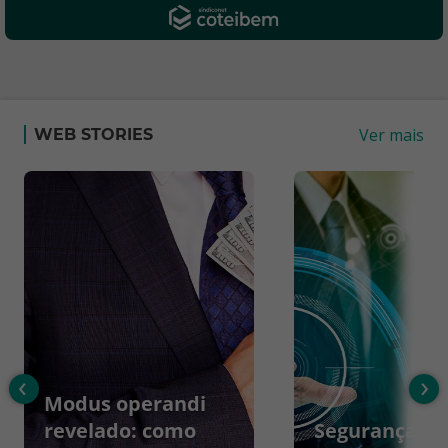
Ver mais
WEB STORIES
‹
›
Modus operandi
revelado: como
Segurança da