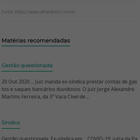
Fonte: https://www.olhardireto.com.br
Matérias recomendadas
Gestão questionada
20 Out 2020 ... Juiz manda ex-síndica prestar contas de gas
tos e saques bancários duvidosos. O juiz Jorge Alexandre
Martins Ferreira, da 3ª Vara Cível de ...
Síndico
Gestão questionada. Ex-síndica em ... COVID-19: juíza da Pa