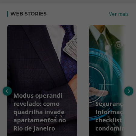
Ver mais
WEB STORIES
‹
›
Modus operandi
revelado: como
Segurança da
quadrilha invade
Informação:
apartamentos no
checklist par
Rio de Janeiro
condomínios