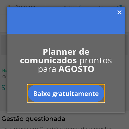
Produtos
Cotar
Anunciar
ASSINE
Planner de
comunicados
prontos
para
AGOSTO
Home
Informe-se
Jurisprudências
Síndico
Gestão questionada
Síndico
Baixe gratuitamente
Gestão questionada