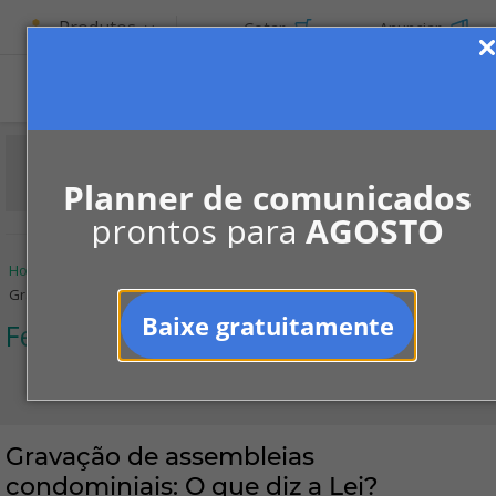
Produtos
Cotar
Anunciar
ASSINE
Planner de comunicados
prontos para
AGOSTO
Home
Informe-se
Colunistas
Fernando Augusto Zito
Gravação de assembleias condominiais: O que diz a Lei?
Baixe gratuitamente
Fernando Augusto Zito
Gravação de assembleias
condominiais: O que diz a Lei?