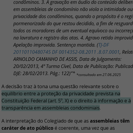
condôminos. 3. A gravação em áudio do conteúdo delibe
em assembleias de condomínio não viola a intimidade ou
privacidade dos condôminos, quando o propósito é o regi
pormenorizado do que restou decidido, a fim de resguard
todos os moradores de um eventual equívoco ou incorreç
na lavratura e registro das atas. 4. Agravo retido improvid
Apelação improvida. Sentença mantida. (
TJ-DF
20110110480745 DF 0014352-08.2011 .8.07.0001
, Relat
ARNOLDO CAMANHO DE ASSIS, Data de Julgamento:
20/02/2013, 4ª Turma Cível, Data de Publicação: Publica
DJE: 28/02/2013. Pág.: 122)”*
*consultado em 27.06.2025
A decisão traz à tona uma questão relevante sobre o
equilíbrio entre a proteção da privacidade prevista na
Constituição Federal (art. 5º, X) e o direito à informação e à
transparência em assembleias condominiais
.
A interpretação do Colegiado de que as
assembleias têm
caráter de ato público
é coerente, uma vez que as