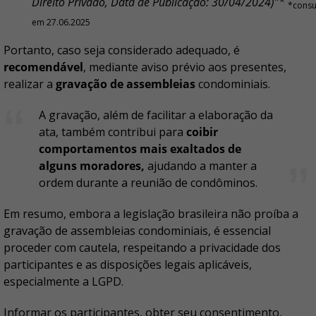
Direito Privado, Data de Publicação: 30/04/2024)”*
*consu
em 27.06.2025
Portanto, caso seja considerado adequado, é
recomendável
, mediante aviso prévio aos presentes,
realizar a
gravação de assembleias
condominiais.
A gravação, além de facilitar a elaboração da
ata, também contribui para
coibir
comportamentos mais exaltados de
alguns moradores,
ajudando a manter a
ordem durante a reunião de condôminos.
Em resumo, embora a legislação brasileira não proíba a
gravação de assembleias condominiais, é essencial
proceder com cautela, respeitando a privacidade dos
participantes e as disposições legais aplicáveis,
especialmente a LGPD.
Informar os participantes, obter seu consentimento,