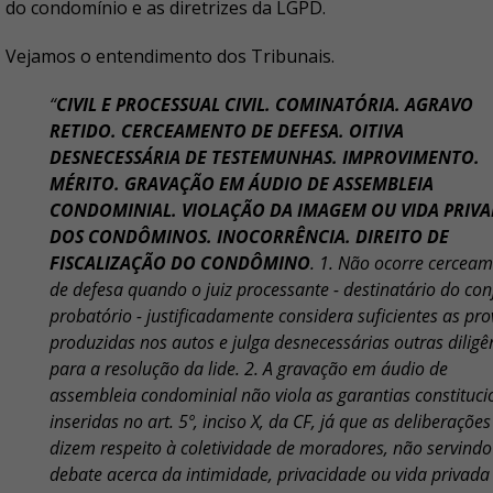
do condomínio e as diretrizes da LGPD.
Vejamos o entendimento dos Tribunais.
“
CIVIL E PROCESSUAL CIVIL. COMINATÓRIA. AGRAVO
RETIDO. CERCEAMENTO DE DEFESA. OITIVA
DESNECESSÁRIA DE TESTEMUNHAS. IMPROVIMENTO.
MÉRITO. GRAVAÇÃO EM ÁUDIO DE ASSEMBLEIA
CONDOMINIAL. VIOLAÇÃO DA IMAGEM OU VIDA PRIV
DOS CONDÔMINOS. INOCORRÊNCIA. DIREITO DE
FISCALIZAÇÃO DO CONDÔMINO
. 1. Não ocorre cercea
de defesa quando o juiz processante - destinatário do con
probatório - justificadamente considera suficientes as pr
produzidas nos autos e julga desnecessárias outras diligê
para a resolução da lide. 2. A gravação em áudio de
assembleia condominial não viola as garantias constituci
inseridas no art. 5º, inciso X, da CF, já que as deliberações
dizem respeito à coletividade de moradores, não servindo
debate acerca da intimidade, privacidade ou vida privada