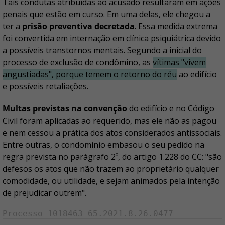
Tais condutas atribuídas ao acusado resultaram em ações
penais que estão em curso. Em uma delas, ele chegou a
ter a
prisão preventiva decretada
. Essa medida extrema
foi convertida em internação em clínica psiquiátrica devido
a possíveis transtornos mentais. Segundo a inicial do
processo de exclusão de condômino, as
vítimas "vivem
angustiadas", porque temem o retorno do réu
ao edifício
e possíveis retaliações.
Multas previstas na convenção
do edifício e no Código
Civil foram aplicadas ao requerido, mas ele não as pagou
e nem cessou a prática dos atos considerados antissociais.
Entre outras, o condomínio embasou o seu pedido na
regra prevista no parágrafo 2º, do artigo 1.228 do CC: "são
defesos os atos que não trazem ao proprietário qualquer
comodidade, ou utilidade, e sejam animados pela intenção
de prejudicar outrem".
Processo 1018463-65.2021.8.26.0477