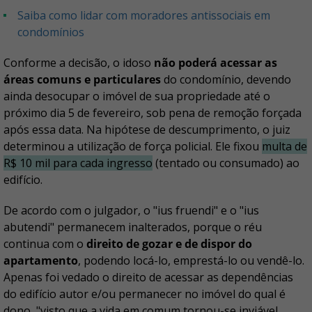
Saiba como lidar com moradores antissociais em
condomínios
Conforme a decisão, o idoso
não poderá acessar as
áreas comuns e particulares
do condomínio, devendo
ainda desocupar o imóvel de sua propriedade até o
próximo dia 5 de fevereiro, sob pena de remoção forçada
após essa data. Na hipótese de descumprimento, o juiz
determinou a utilização de força policial. Ele fixou
multa de
R$ 10 mil para cada ingresso
(tentado ou consumado) ao
edifício.
De acordo com o julgador, o "ius fruendi" e o "ius
abutendi" permanecem inalterados, porque o réu
continua com o
direito de gozar e de dispor do
apartamento
, podendo locá-lo, emprestá-lo ou vendê-lo.
Apenas foi vedado o direito de acessar as dependências
do edifício autor e/ou permanecer no imóvel do qual é
dono, "visto que a vida em comum tornou-se inviável,