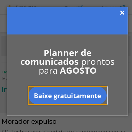
Produtos
Cotar
Anunciar
Planner de
comunicados
prontos
para
AGOSTO
Home
Informe-se
Jurisprudências
Infração às regras
Morador expulso
Infração às regras
Baixe gratuitamente
Morador expulso