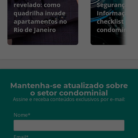
revelado: como
Segurança da
quadrilha invade
Informação:
apartamentos no
checklist par
Rio de Janeiro
condomínios
Mantenha-se atualizado sobre
o setor condominial
Assine e receba conteúdos exclusivos por e-mail:
Nome*
Email*