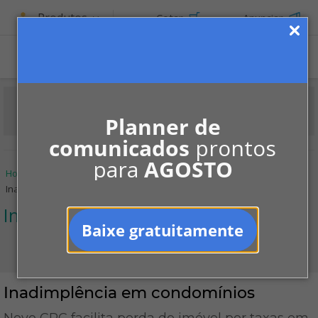
Produtos
Cotar
Anunciar
Planner de
comunicados
prontos
para
AGOSTO
Home
Informe-se
Notícias
Inadimplência
Inadimplência em condomínios
Inadimplência
Baixe gratuitamente
Inadimplência em condomínios