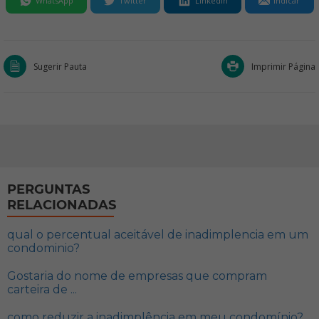
WhatsApp
Twitter
LinkedIn
Indicar
Sugerir Pauta
Imprimir Página
PERGUNTAS
RELACIONADAS
qual o percentual aceitável de inadimplencia em um
condominio?
Gostaria do nome de empresas que compram
carteira de ...
como reduzir a inadimplência em meu condomínio?