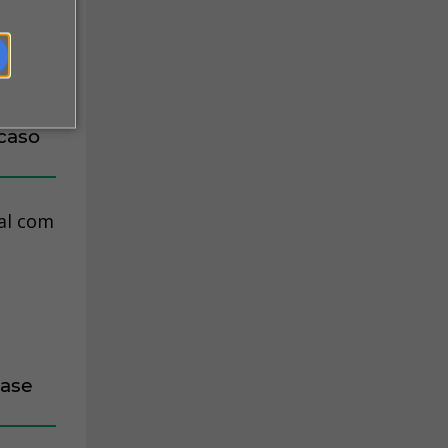
caso
ial com
base