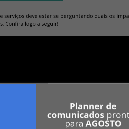
de serviços deve estar se perguntando quais os imp
 Confira logo a seguir!
Planner de
comunicados
pron
para
AGOSTO