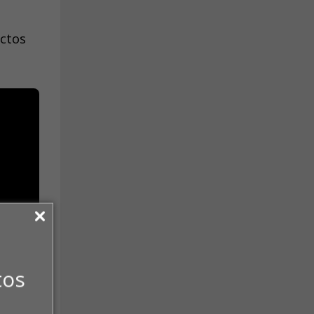
actos
tos