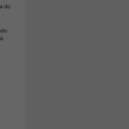
a do
ado
rá