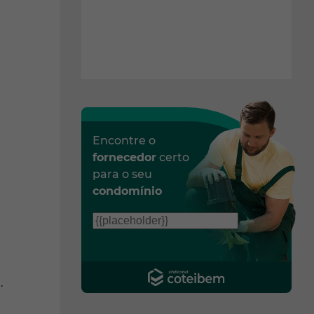
Encontre o
fornecedor
certo
para o seu
condomínio
s
.