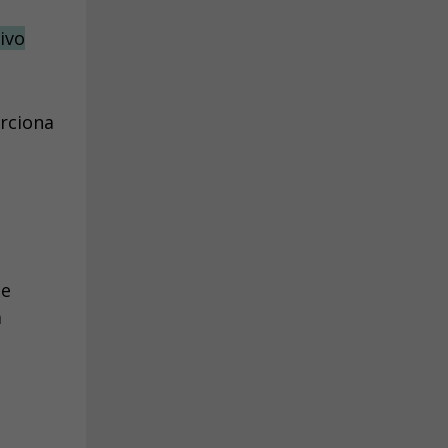
ivo
orciona
u
de
m