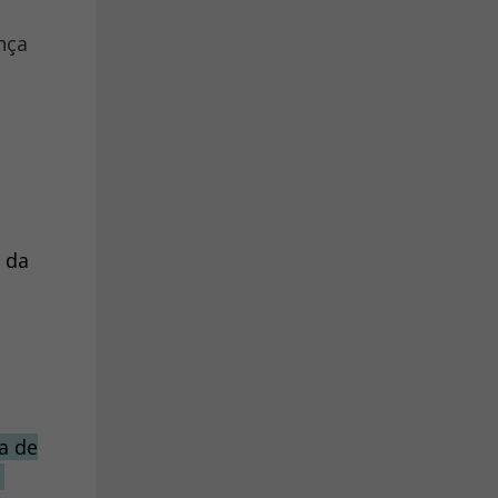
nça
 da
a de
e