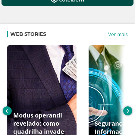
Ver mais
WEB STORIES
‹
›
Modus operandi
revelado: como
Segurança da
quadrilha invade
Informação: