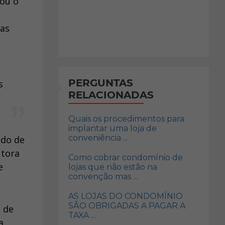
gou o
das
PERGUNTAS
s
RELACIONADAS
e
Quais os procedimentos para
implantar uma loja de
conveniência ...
ido de
utora
Como cobrar condomínio de
e
lojas que não estão na
convenção mas ...
AS LOJAS DO CONDOMÍNIO
SÃO OBRIGADAS A PAGAR A
 de
TAXA ...
a