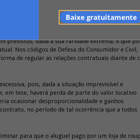
 imóvel em 60% durante o período de restrição de
uldades financeiras ligada à crise sanitária.
Baixe gratuitamente
imprevisão para acolher o pedido. De acordo com ele
em previstos, dada a sua raridade extrema, e que p
atual. Nos códigos de Defesa do Consumidor e Civil,
forma de regular as relações contratuais diante de 
cessiva, pois, dada a situação imprevisível e
 e, em tese, haverá perda de parte do valor locativo
eria ocasionar desproporcionalidade e ganhos
contrato, no período de tal ocorrência que a todos
liminar para que o aluguel pago por um loja de rou