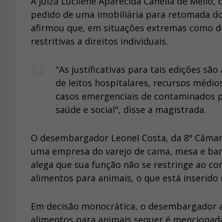
A juíza Lucilene Aparecida Canella de Mello,
pedido de uma imobiliária para retomada do
afirmou que, em situações extremas como d
restritivas a direitos individuais.
"As justificativas para tais edições sã
de leitos hospitalares, recursos médio
casos emergenciais de contaminados p
saúde e social", disse a magistrada.
O desembargador Leonel Costa, da 8ª Câmar
uma empresa do varejo de cama, mesa e banh
alega que sua função não se restringe ao c
alimentos para animais, o que está inserido n
Em decisão monocrática, o desembargador af
alimentos para animais sequer é mencionada