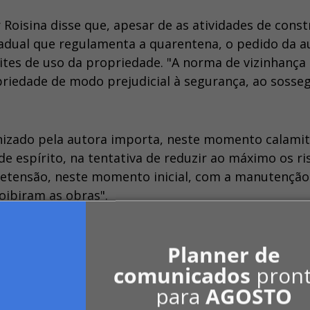
 Roisina disse que, apesar de as atividades de cons
tadual que regulamenta a quarentena, o pedido da a
imites de uso da propriedade. "A norma de vizinhança
iedade de modo prejudicial à segurança, ao sosseg
izado pela autora importa, neste momento calamit
de espírito, na tentativa de reduzir ao máximo os ri
pretensão, neste momento inicial, com a manutenção
ibiram as obras".
Planner de
comunicados
pron
para
AGOSTO
Vara de Guaratinguetá, aceitou o pedido de uma empr