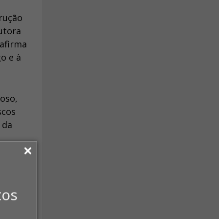
trução
utora
 afirma
o e à
oso,
scos
 da
tos
esa