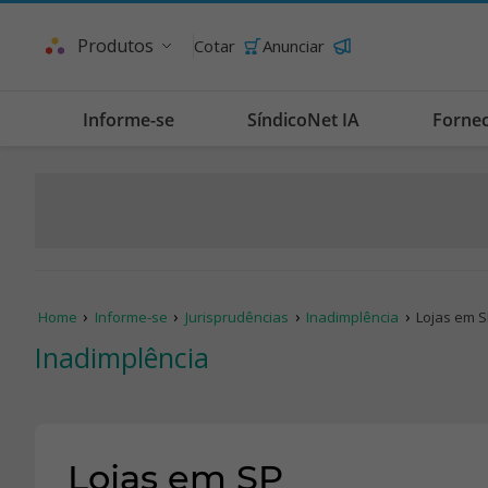
Produtos
Cotar
Anunciar
Informe-se
SíndicoNet IA
Forne
Home
Informe-se
Jurisprudências
Inadimplência
Lojas em 
Inadimplência
Lojas em SP