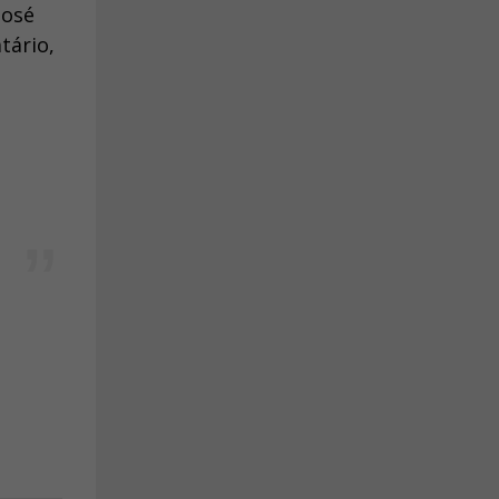
José
tário,