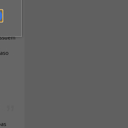
,
ossuem
caso
pas