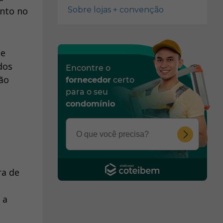
ento no
Sobre lojas + convenção
se
dos
Encontre o
zão
fornecedor
certo
para o seu
condomínio
ra de
 a