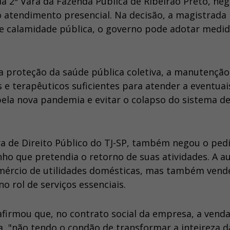
 da 2ª Vara da Fazenda Pública de Ribeirão Preto, ne
 atendimento presencial. Na decisão, a magistrada
e calamidade pública, o governo pode adotar medi
o a proteção da saúde pública coletiva, a manutenção
s e terapêuticos suficientes para atender a eventuai
ela nova pandemia e evitar o colapso do sistema d
a de Direito Público do TJ-SP, também negou o ped
o que pretendia o retorno de suas atividades. A a
omércio de utilidades domésticas, mas também vend
o rol de serviços essenciais.
irmou que, no contrato social da empresa, a venda
, "não tendo o condão de transformar a inteireza d