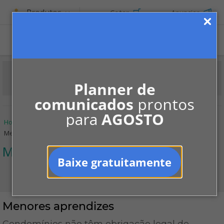
Produtos
Cotar
Anunciar
Planner de
comunicados
prontos
para
AGOSTO
Home
Informe-se
Colunistas
Marcelo Meirelles
Menores aprendizes
Marcelo Meirelles
Baixe gratuitamente
Menores aprendizes