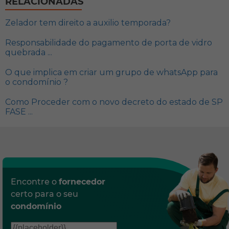
RELACIONADAS
Zelador tem direito a auxilio temporada?
Responsabilidade do pagamento de porta de vidro
quebrada ...
O que implica em criar um grupo de whatsApp para
o condomínio ?
Como Proceder com o novo decreto do estado de SP
FASE ...
Encontre o
fornecedor
certo para o seu
condomínio