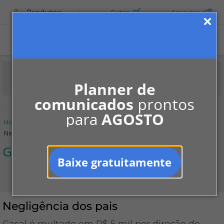
Produtos
Cotar
Anunciar
Planner de
comunicados
prontos
para
AGOSTO
Home
Informe-se
Jurisprudências
Garagens
Negligência dos pais
Garagens
Baixe gratuitamente
Negligência dos pais