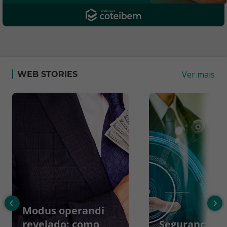
Ver mais
WEB STORIES
‹
›
Modus operandi
revelado: como
Segurança da