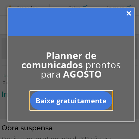
Produtos
Cotar
Anunciar
Planner de
comunicados
prontos
para
AGOSTO
Home
Informe-se
Jurisprudências
Infração às regras
Obra suspensa
Infração às regras
Baixe gratuitamente
Obra suspensa