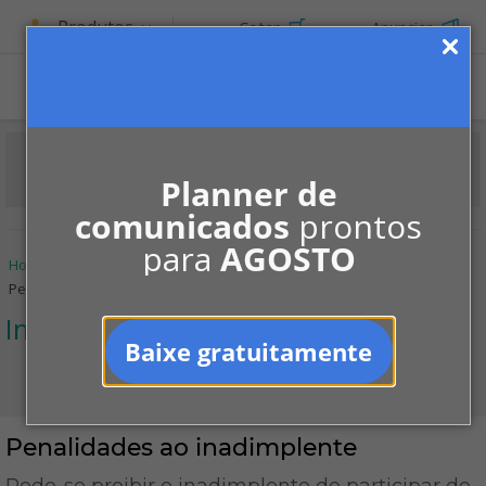
Produtos
Cotar
Anunciar
ASSINE
Planner de
comunicados
prontos
para
AGOSTO
Home
Informe-se
Jurisprudências
Inadimplência
Penalidades ao inadimplente
Inadimplência
Baixe gratuitamente
Penalidades ao inadimplente