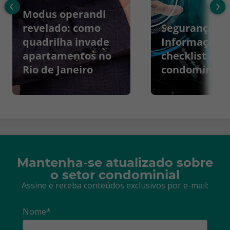
‹
›
Modus operandi
revelado: como
Segurança da
quadrilha invade
Informação:
apartamentos no
checklist par
Rio de Janeiro
condomínios
Mantenha-se atualizado sobre
o setor condominial
Assine e receba conteúdos exclusivos por e-mail:
Nome*