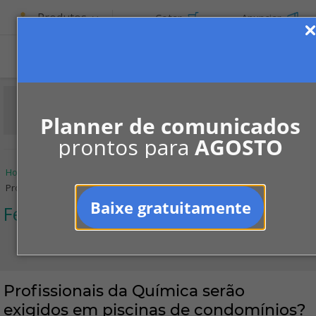
Produtos
Cotar
Anunciar
Planner de comunicados
prontos para
AGOSTO
Home
Informe-se
Colunistas
Fernando Augusto Zito
Profissionais da Química serão exigidos em piscinas de condomínios?
Baixe gratuitamente
Fernando Augusto Zito
Profissionais da Química serão
exigidos em piscinas de condomínios?