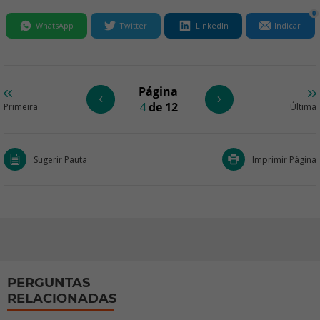
0
WhatsApp
Twitter
LinkedIn
Indicar
Página
4
de 12
Primeira
Última
Sugerir Pauta
Imprimir Página
PERGUNTAS
RELACIONADAS