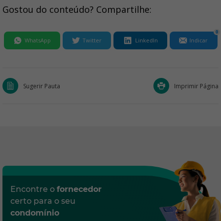
Gostou do conteúdo? Compartilhe:
0
WhatsApp
Twitter
LinkedIn
Indicar
Sugerir Pauta
Imprimir Página
Encontre o
fornecedor
certo para o seu
condomínio