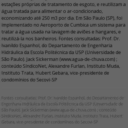
estações próprias de tratamento de esgoto, e reutilizam a
água tratada para alimentar o ar-condicionado,
economizando até 250 m3 por dia. Em São Paulo (SP), foi
implementado no Aeroporto de Cumbica um sistema para
tratar a água usada na lavagem de aviões e hangares, e
reutilizá-la nos banheiros. Fontes consultadas: Prof. Dr.
Ivanildo Espanhol, do Departamento de Engenharia
Hidráulica da Escola Politécnica da USP (Universidade de
São Paulo). Jack Sickerman (www.agua-de-chuva.com) ;
conteúdo SíndicoNet, Alexandre Furlan, Instituto Muda,
Instituto Trata, Hubert Gebara, vice-presidente de
condomínios do Secovi-SP
Fontes consultadas: Prof. Dr. Ivanildo Espanhol, do Departamento de
Engenharia Hidráulica da Escola Politécnica da USP (Universidade de
São Paulo). Jack Sickerman (www.agua-de-chuva.com) ; conteúdo
SíndicoNet, Alexandre Furlan, Instituto Muda, Instituto Trata, Hubert
Gebara, vice-presidente de condomínios do Secovi-SP